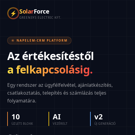
Solar
Force
⚡
GREENSYS ELECTRIC KFT.
☀️ NAPELEM-CRM PLATFORM
Az értékesítéstől
a felkapcsolásig.
Egy rendszer az ügyfélfelvétel, ajánlatkészítés,
csatlakoztatás, telepítés és számlázás teljes
folyamatára.
10
AI
v2
ÜZLETI BLOKK
VEZÉRELT
ÚJ GENERÁCIÓ