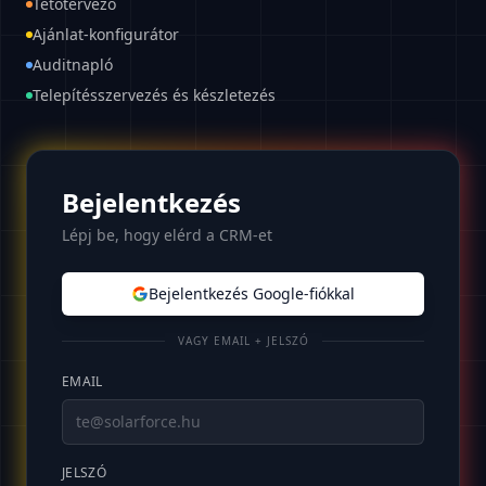
Tetőtervező
Ajánlat-konfigurátor
Auditnapló
Telepítésszervezés és készletezés
Bejelentkezés
Lépj be, hogy elérd a CRM-et
Bejelentkezés Google-fiókkal
VAGY EMAIL + JELSZÓ
EMAIL
JELSZÓ