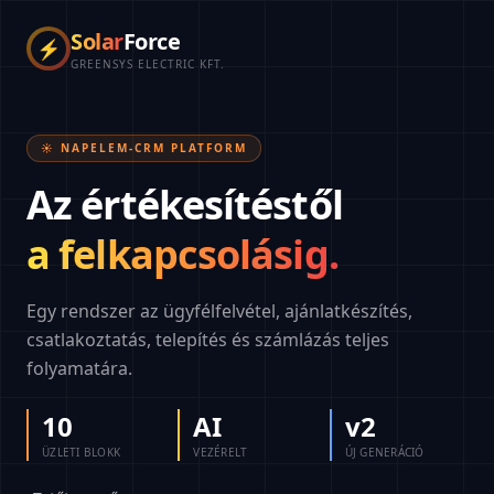
Solar
Force
⚡
GREENSYS ELECTRIC KFT.
☀️ NAPELEM-CRM PLATFORM
Az értékesítéstől
a felkapcsolásig.
Egy rendszer az ügyfélfelvétel, ajánlatkészítés,
csatlakoztatás, telepítés és számlázás teljes
folyamatára.
10
AI
v2
ÜZLETI BLOKK
VEZÉRELT
ÚJ GENERÁCIÓ