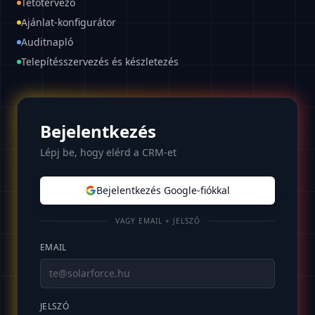
Tetőtervező
Ajánlat-konfigurátor
Auditnapló
Telepítésszervezés és készletezés
Bejelentkezés
Lépj be, hogy elérd a CRM-et
Bejelentkezés Google-fiókkal
VAGY EMAIL + JELSZÓ
EMAIL
JELSZÓ