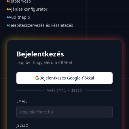
Tetőtervező
Ajánlat-konfigurátor
Auditnapló
Telepítésszervezés és készletezés
Bejelentkezés
Lépj be, hogy elérd a CRM-et
Bejelentkezés Google-fiókkal
VAGY EMAIL + JELSZÓ
EMAIL
JELSZÓ