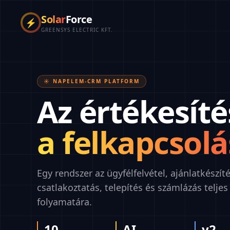
Solar
Force
⚡
GREENSYS ELECTRIC KFT.
☀️ NAPELEM-CRM PLATFORM
Az értékesíté
a felkapcsolá
Egy rendszer az ügyfélfelvétel, ajánlatkészíté
csatlakoztatás, telepítés és számlázás teljes
folyamatára.
10
AI
v2