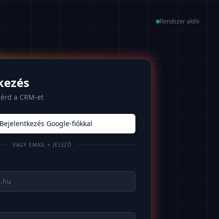
Rendszer aktív
kezés
lérd a CRM-et
Bejelentkezés Google-fiókkal
VAGY EMAIL + JELSZÓ