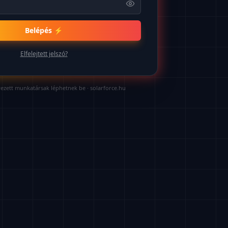
Belépés ⚡
Elfelejtett jelszó?
ezett munkatársak léphetnek be ·
solarforce.hu