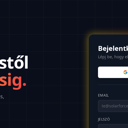
Bejelent
stől
Lépj be, hogy e
sig.
s,
EMAIL
JELSZÓ