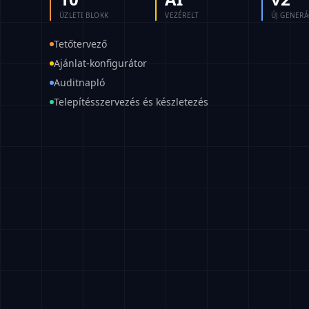
ÜZLETI BLOKK
VEZÉRELT
ÚJ GENERÁ
Tetőtervező
Ajánlat-konfigurátor
Auditnapló
Telepítésszervezés és készletezés