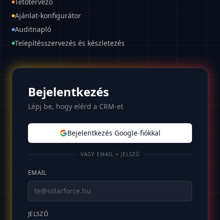
Tetőtervező
Ajánlat-konfigurátor
Auditnapló
Telepítésszervezés és készletezés
Bejelentkezés
Lépj be, hogy elérd a CRM-et
Bejelentkezés Google-fiókkal
VAGY EMAIL + JELSZÓ
EMAIL
JELSZÓ