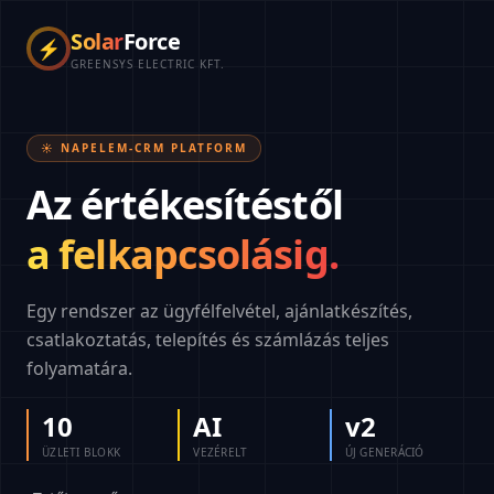
Solar
Force
⚡
GREENSYS ELECTRIC KFT.
☀️ NAPELEM-CRM PLATFORM
Az értékesítéstől
a felkapcsolásig.
Egy rendszer az ügyfélfelvétel, ajánlatkészítés,
csatlakoztatás, telepítés és számlázás teljes
folyamatára.
10
AI
v2
ÜZLETI BLOKK
VEZÉRELT
ÚJ GENERÁCIÓ