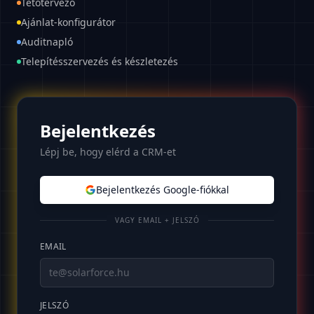
Tetőtervező
Ajánlat-konfigurátor
Auditnapló
Telepítésszervezés és készletezés
Bejelentkezés
Lépj be, hogy elérd a CRM-et
Bejelentkezés Google-fiókkal
VAGY EMAIL + JELSZÓ
EMAIL
JELSZÓ