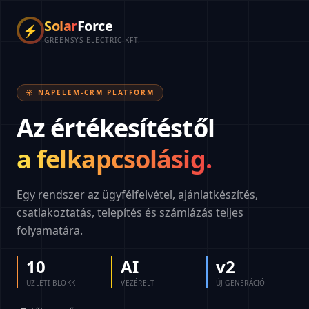
Solar
Force
⚡
GREENSYS ELECTRIC KFT.
☀️ NAPELEM-CRM PLATFORM
Az értékesítéstől
a felkapcsolásig.
Egy rendszer az ügyfélfelvétel, ajánlatkészítés,
csatlakoztatás, telepítés és számlázás teljes
folyamatára.
10
AI
v2
ÜZLETI BLOKK
VEZÉRELT
ÚJ GENERÁCIÓ