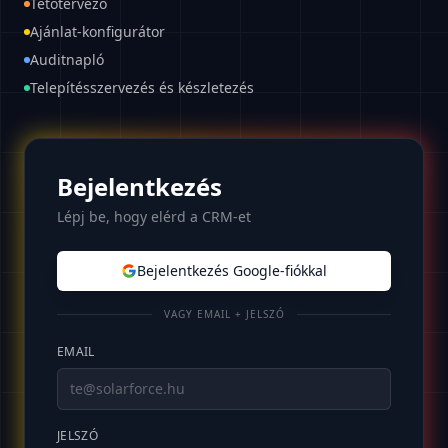
Tetőtervező
Ajánlat-konfigurátor
Auditnapló
Telepítésszervezés és készletezés
Bejelentkezés
Lépj be, hogy elérd a CRM-et
Bejelentkezés Google-fiókkal
VAGY EMAIL + JELSZÓ
EMAIL
JELSZÓ