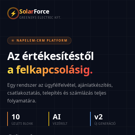
Solar
Force
⚡
GREENSYS ELECTRIC KFT.
☀️ NAPELEM-CRM PLATFORM
Az értékesítéstől
a felkapcsolásig.
Egy rendszer az ügyfélfelvétel, ajánlatkészítés,
csatlakoztatás, telepítés és számlázás teljes
folyamatára.
10
AI
v2
ÜZLETI BLOKK
VEZÉRELT
ÚJ GENERÁCIÓ