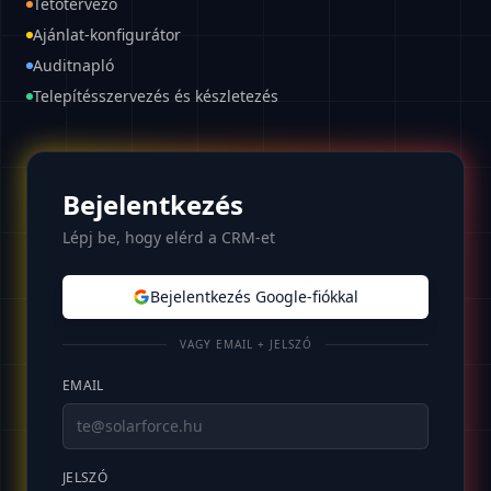
Tetőtervező
Ajánlat-konfigurátor
Auditnapló
Telepítésszervezés és készletezés
Bejelentkezés
Lépj be, hogy elérd a CRM-et
Bejelentkezés Google-fiókkal
VAGY EMAIL + JELSZÓ
EMAIL
JELSZÓ