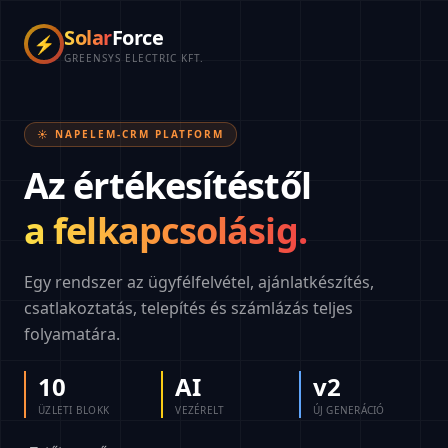
Solar
Force
⚡
GREENSYS ELECTRIC KFT.
☀️ NAPELEM-CRM PLATFORM
Az értékesítéstől
a felkapcsolásig.
Egy rendszer az ügyfélfelvétel, ajánlatkészítés,
csatlakoztatás, telepítés és számlázás teljes
folyamatára.
10
AI
v2
ÜZLETI BLOKK
VEZÉRELT
ÚJ GENERÁCIÓ