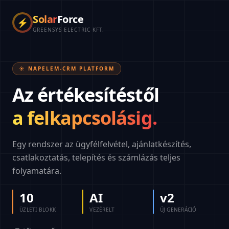
Solar
Force
⚡
GREENSYS ELECTRIC KFT.
☀️ NAPELEM-CRM PLATFORM
Az értékesítéstől
a felkapcsolásig.
Egy rendszer az ügyfélfelvétel, ajánlatkészítés,
csatlakoztatás, telepítés és számlázás teljes
folyamatára.
10
AI
v2
ÜZLETI BLOKK
VEZÉRELT
ÚJ GENERÁCIÓ