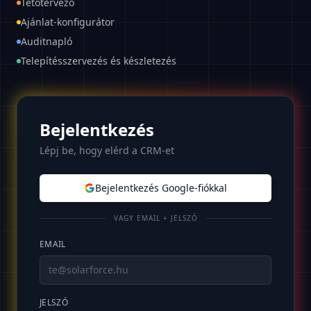
Tetőtervező
Ajánlat-konfigurátor
Auditnapló
Telepítésszervezés és készletezés
Bejelentkezés
Lépj be, hogy elérd a CRM-et
Bejelentkezés Google-fiókkal
VAGY EMAIL + JELSZÓ
EMAIL
JELSZÓ